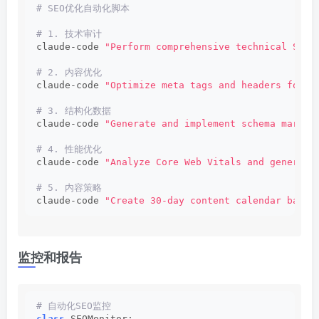
# SEO优化自动化脚本
# 1. 技术审计
claude-code 
"Perform comprehensive technical SEO 
# 2. 内容优化
claude-code 
"Optimize meta tags and headers for t
# 3. 结构化数据
claude-code 
"Generate and implement schema markup
# 4. 性能优化
claude-code 
"Analyze Core Web Vitals and generate
# 5. 内容策略
claude-code 
"Create 30-day content calendar based
监控和报告
# 自动化SEO监控
class
 SEOMonitor: