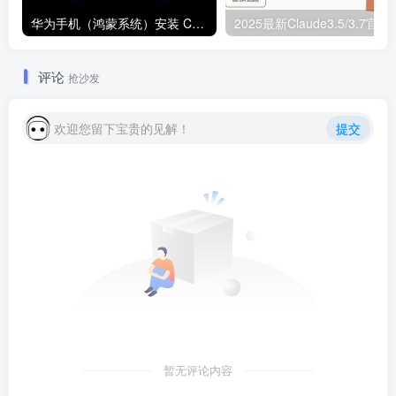
华为手机（鸿蒙系统）安装 ChatGPT 应用详细教程
2025最新Claude3.5/3.7官方中转 A
评论
抢沙发
欢迎您留下宝贵的见解！
提交
暂无评论内容