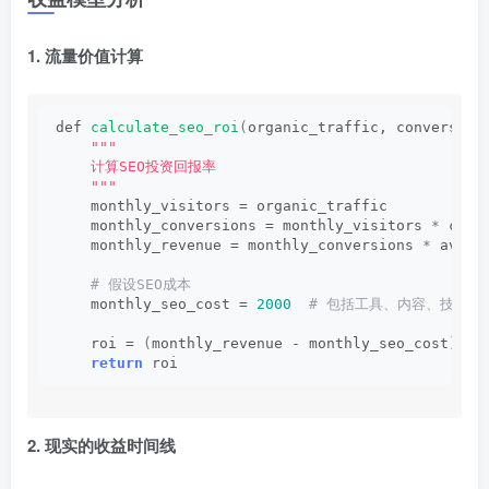
1. 流量价值计算
def 
calculate_seo_roi
(
organic_traffic, conversion
""
"
    计算SEO投资回报率
    "
""
    monthly_visitors = organic_traffic
    monthly_conversions = monthly_visitors 
*
 conv
    monthly_revenue = monthly_conversions 
*
 avg_o
 # 假设SEO成本
    monthly_seo_cost = 
2000
 # 包括工具、内容、技术优
    roi = 
(
monthly_revenue - monthly_seo_cost
)
 / 
return
 roi
2. 现实的收益时间线