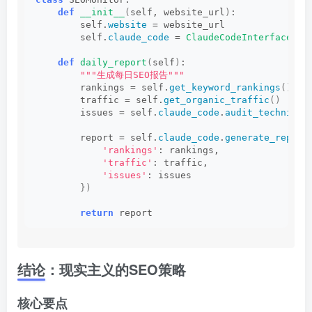
def
__init__
(
self, website_url
)
:
        self.
website
 = website_url
        self.
claude_code
 = 
ClaudeCodeInterface
()
def
daily_report
(
self
)
:
""
"生成每日SEO报告"
""
        rankings = self.
get_keyword_rankings
()
        traffic = self.
get_organic_traffic
()
        issues = self.
claude_code
.
audit_technical
        report = self.
claude_code
.
generate_report
'rankings'
: rankings,
'traffic'
: traffic,
'issues'
: issues
})
return
 report
结论：现实主义的SEO策略
核心要点