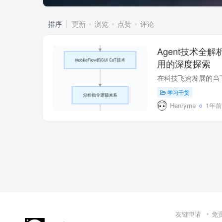
排序
更新
浏览
点赞
评论
Agent技术全
用的深度探索
学习干货
Henryme
1年前
友链申请
免